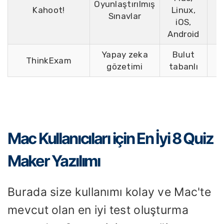
Oyunlaştırılmış
Kahoot!
Linux,
Sınavlar
iOS,
Android
Yapay zeka
Bulut
ThinkExam
C
gözetimi
tabanlı
Mac Kullanıcıları için En İyi 8 Quiz
Maker Yazılımı
Burada size kullanımı kolay ve Mac'te
mevcut olan en iyi test oluşturma