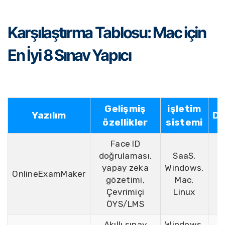
Karşılaştırma Tablosu: Mac için
En İyi 8 Sınav Yapıcı
Gelişmiş
işletim
Yazılım
De
özellikler
sistemi
Face ID
doğrulaması,
SaaS,
yapay zeka
Windows,
OnlineExamMaker
gözetimi,
Mac,
Çevrimiçi
Linux
ÖYS/LMS
Akıllı sınav
Windows,