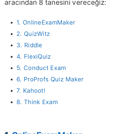
aracından 8 tanesini vereceğiz:
1. OnlineExamMaker
2. QuizWitz
3. Riddle
4. FlexiQuiz
5. Conduct Exam
6. ProProfs Quiz Maker
7. Kahoot!
8. Think Exam