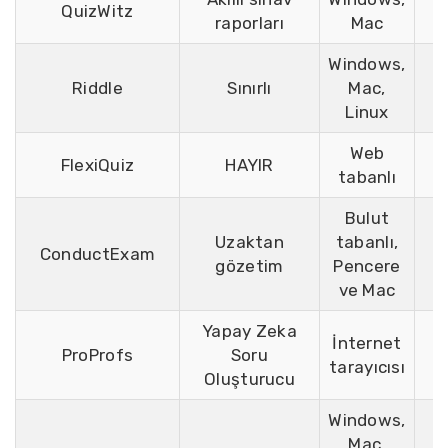
QuizWitz
raporları
Mac
Windows,
Riddle
Sınırlı
Mac,
Linux
Web
FlexiQuiz
HAYIR
tabanlı
Bulut
Uzaktan
tabanlı,
ConductExam
C
gözetim
Pencere
ve Mac
Yapay Zeka
İnternet
ProProfs
Soru
tarayıcısı
Oluşturucu
Windows,
Mac,