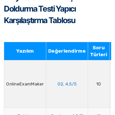
Doldurma Testi Yapıcı
Karşılaştırma Tablosu
Soru
Yazılım
Değerlendirme
Türleri
t
y
OnlineExamMaker
G2, 4,5/5
10
y