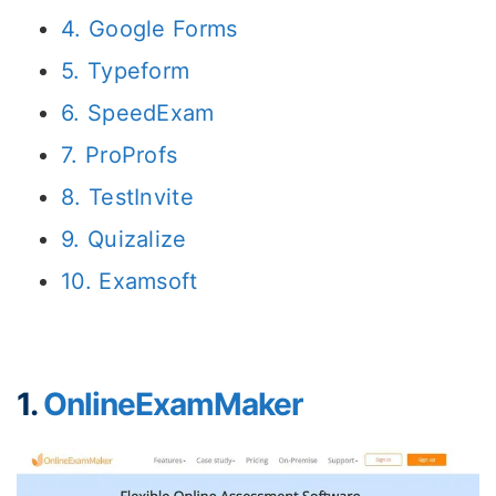
4. Google Forms
5. Typeform
6. SpeedExam
7. ProProfs
8. TestInvite
9. Quizalize
10. Examsoft
1.
OnlineExamMaker