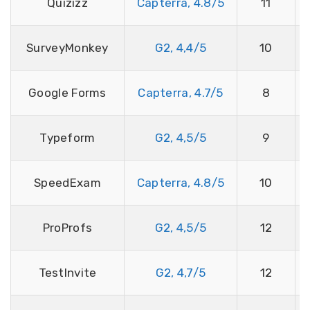
Quizizz
Capterra, 4.8/5
11
SurveyMonkey
G2, 4,4/5
10
Google Forms
Capterra, 4.7/5
8
Typeform
G2, 4,5/5
9
SpeedExam
Capterra, 4.8/5
10
ProProfs
G2, 4,5/5
12
TestInvite
G2, 4,7/5
12