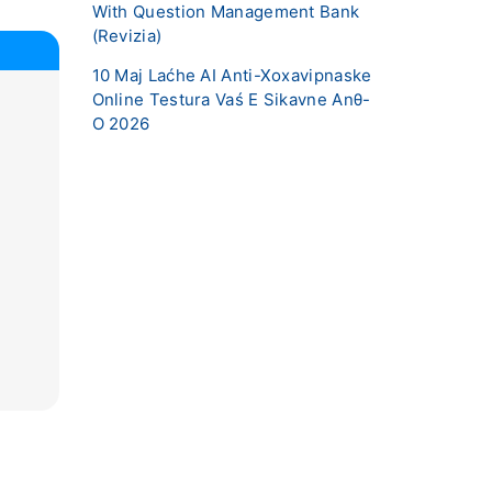
With Question Management Bank
(Revizia)
10 Maj Laćhe AI ​​Anti-Xoxavipnaske
Online Testura Vaś E Sikavne Anθ-
O 2026