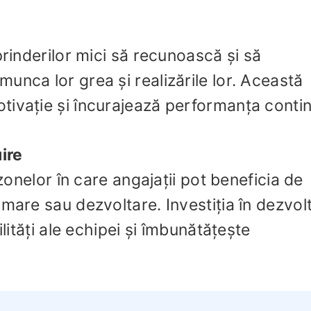
prinderilor mici să recunoască și să
unca lor grea și realizările lor. Această
tivație și încurajează performanța conti
uire
 zonelor în care angajații pot beneficia de
rmare sau dezvoltare. Investiția în dezvol
ilități ale echipei și îmbunătățește