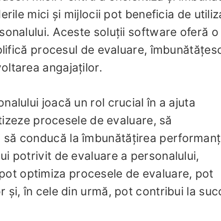
rile mici și mijlocii pot beneficia de utili
onalului. Aceste soluții software oferă o
plifică procesul de evaluare, îmbunătățes
ltarea angajaților.
alului joacă un rol crucial în a ajuta
entizeze procesele de evaluare, să
să conducă la îmbunătățirea performanț
i potrivit de evaluare a personalului,
își pot optimiza procesele de evaluare, pot
și, în cele din urmă, pot contribui la suc