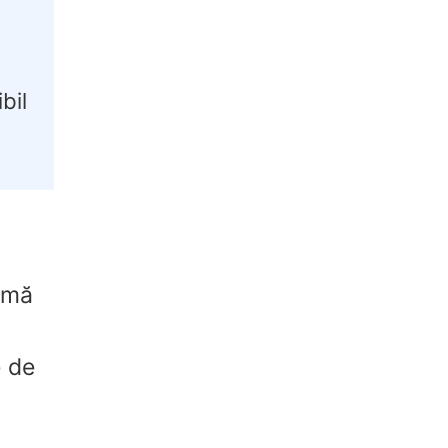
bil
ormă
e de