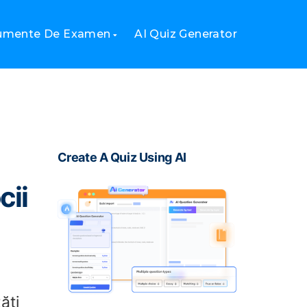
mici și mijlocii
rumente De Examen
AI Quiz Generator
Create A Quiz Using AI
cii
ăți