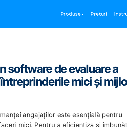
mai bun software de evaluare a personalului pentru întreprinderile 
Produse
Prețuri
Inst
un software de evaluare a
ntreprinderile mici și mijlo
manței angajaților este esențială pentru
aceri mici. Pentru a eficientiza și îmbunăt