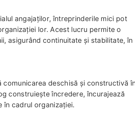
lul angajaților, întreprinderile mici pot
l organizației lor. Acest lucru permite o
i, asigurând continuitate și stabilitate, în
ză comunicarea deschisă și constructivă î
log construiește încredere, încurajează
e în cadrul organizației.