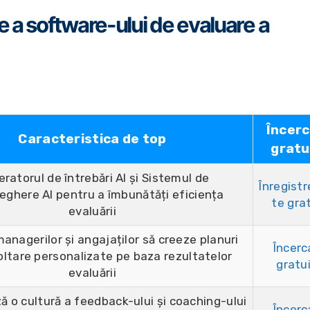
 a software-ului de evaluare a
Încer
Caracteristica de top
gratu
ratorul de întrebări AI și Sistemul de
Înregist
eghere AI pentru a îmbunătăți eficiența
te gra
evaluării
anagerilor și angajaților să creeze planuri
Încerc
ltare personalizate pe baza rezultatelor
gratu
evaluării
 o cultură a feedback-ului și coaching-ului
Încerc