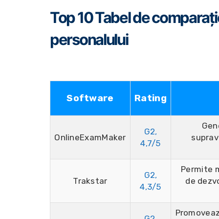
Top 10 Tabel de comparație
personalului
Software
Rating
Gene
G2,
OnlineExamMaker
suprav
4,7/5
Permite m
G2,
Trakstar
de dezvo
4,3/5
Promovează
G2,