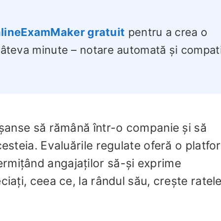
lineExamMaker gratuit
pentru a crea o
 câteva minute – notare automată și compati
e șanse să rămână într-o companie și să
cesteia. Evaluările regulate oferă o platf
rmițând angajaților să-și exprime
ciați, ceea ce, la rândul său, crește ratel