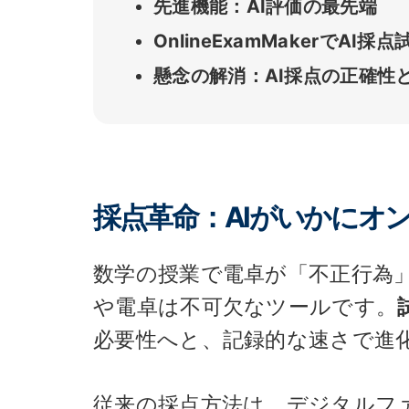
先進機能：AI評価の最先端
OnlineExamMakerでAI
懸念の解消：AI採点の正確性
採点革命：AIがいかにオ
数学の授業で電卓が「不正行為
や電卓は不可欠なツールです。
必要性へと、記録的な速さで進
従来の採点方法は、デジタルフ