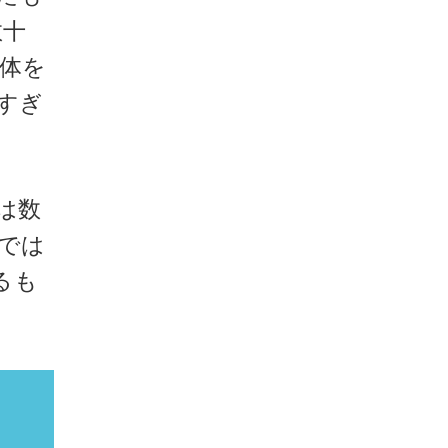
数十
全体を
すぎ
は数
では
るも