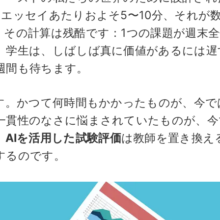
エッセイあたりおよそ5〜10分、それが
。その計算は残酷です：1つの課題が週末
、学生は、しばしば真に価値があるには遅
週間も待ちます。
ます。かつて何時間もかかったものが、今で
一貫性のなさに悩まされていたものが、今
。
AIを活用した試験評価
は教師を置き換え
するのです。