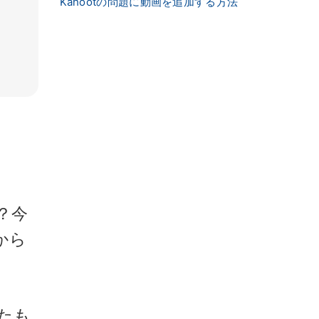
Kahootの問題に動画を追加する方法
？今
から
たも