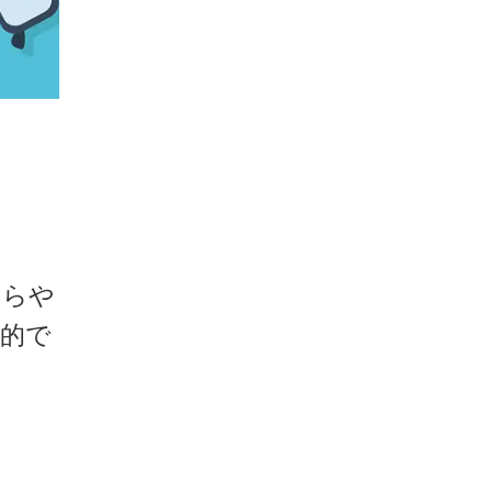
うらや
的で