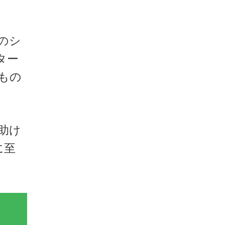
のシ
ター
もの
助け
に至