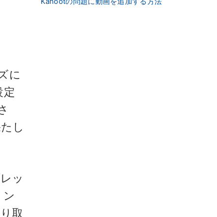
Kahootの問題に動画を追加する方法
イズに
設定
さ
果たし
ブレッ
リン
やり取