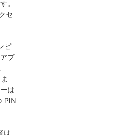
ます。
アクセ
ンピ
にアプ
。
きま
ヤーは
PIN
者は