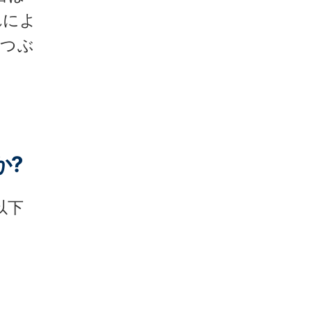
れによ
をつぶ
か?
以下