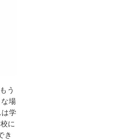
はもう
きな場
ムは学
学校に
でき