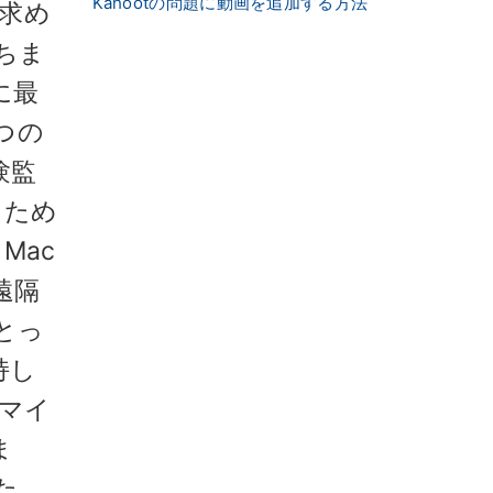
Kahootの問題に動画を追加する方法
を求め
ちま
に最
つの
験監
るため
Mac
遠隔
とっ
持し
マイ
ま
た