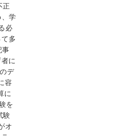
不正
め、学
る必
って多
記事
育者に
トのデ
に容
算に
試験を
試験
がオ