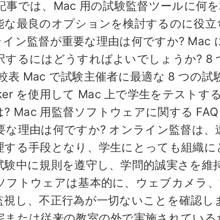
事では、Mac 用の試験監督ツールに何
能な最良のオプションを検討するのに役立
ライン監督が重要な理由は何ですか? Mac 
するにはどうすればよいでしょうか? 8 
表 Mac で試験主催者に最適な 8 つの試
Maker を使用して Mac 上で学生をテストす
Mac 用監督ソフトウェアに関する FAQ 
要な理由は何ですか? オンライン監督は、
理する手段となり、学生にとっても組織に
試験中に規則を遵守し、学問的誠実さを維
ソフトウェアは基本的に、ウェブカメラ、
監視し、不正行為が一切ないことを確認し
宅または従来の教室の外で実施されている