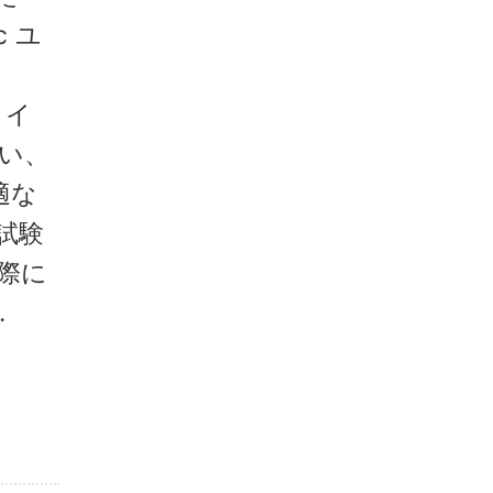
 ユ
 イ
い、
適な
試験
際に
.