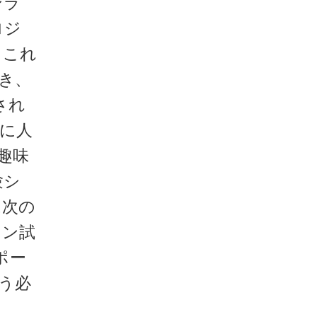
ンラ
ロジ
 これ
き、
され
常に人
趣味
験シ
は次の
イン試
ポー
う必