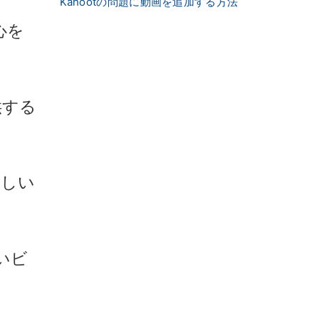
Kahootの問題に動画を追加する方法
心を
供する
新しい
いビ