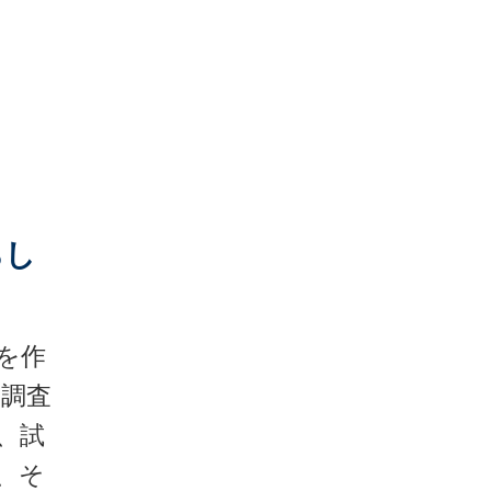
らし
を作
調査
、試
、そ