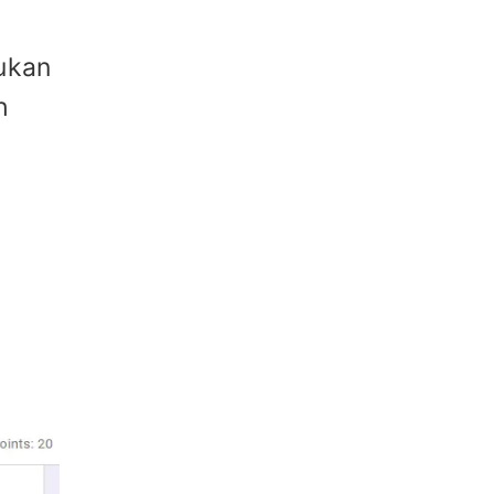
ukan
h