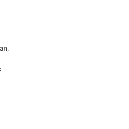
an,
s