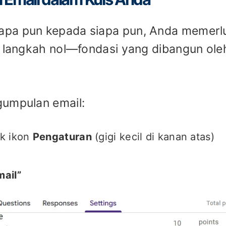
apa pun kepada siapa pun, Anda memerl
h langkah nol—fondasi yang dibangun ole
gumpulan email:
ik ikon
Pengaturan
(gigi kecil di kanan atas)
ail”