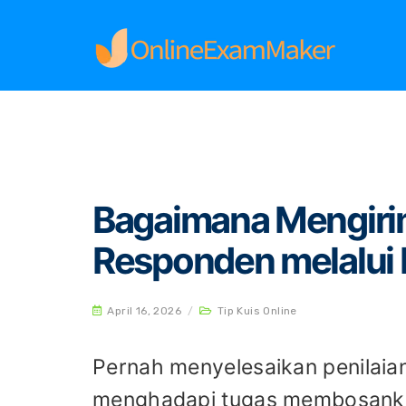
Home
Tip Kuis Online
Bagaimana Mengirim Ha
Bagaimana Mengirim
Responden melalui 
April 16, 2026
/
Tip Kuis Online
Pernah menyelesaikan penilaian
menghadapi tugas membosankan