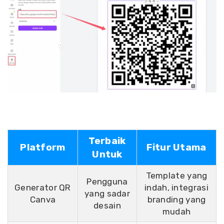
Terbaik
Platform
Fitur Utama
Untuk
Template yang
Pengguna
Generator QR
indah, integrasi
yang sadar
Canva
branding yang
desain
mudah