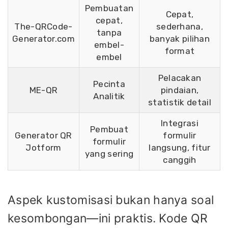
Pembuatan
Cepat,
cepat,
The-QRCode-
sederhana,
tanpa
Generator.com
banyak pilihan
embel-
format
embel
Pelacakan
Pecinta
ME-QR
pindaian,
Analitik
statistik detail
Integrasi
Pembuat
Generator QR
formulir
formulir
Jotform
langsung, fitur
yang sering
canggih
Aspek kustomisasi bukan hanya soal
kesombongan—ini praktis. Kode QR