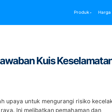
oal dan Jawaban Kuis Keselamatan Jalan
Produk
Harga
 Jawaban Kuis Keselamata
lah upaya untuk mengurangi risiko kecela
an raya. Ini melibatkan pemahaman dan