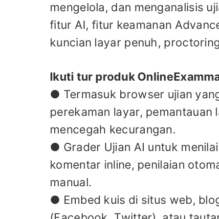
mengelola, dan menganalisis uji
fitur AI, fitur keamanan Adva
kuncian layar penuh, proctorin
Ikuti tur produk OnlineExamma
● Termasuk browser ujian yan
perekaman layar, pemantauan 
mencegah kecurangan.
● Grader Ujian AI untuk menila
komentar inline, penilaian otom
manual.
● Embed kuis di situs web, blog
(Facebook, Twitter), atau tauta