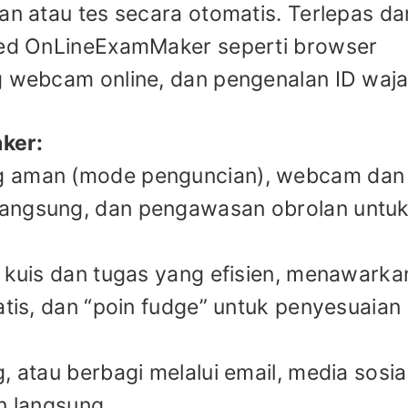
an atau tes secara otomatis. Terlepas dar
nced OnLineExamMaker seperti browser
g webcam online, dan pengenalan ID waja
ker:
g aman (mode penguncian), webcam dan
langsung, dan pengawasan obrolan untu
i kuis dan tugas yang efisien, menawarka
atis, dan “poin fudge” untuk penyesuaian
, atau berbagi melalui email, media sosia
n langsung.