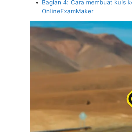
Bagian 4: Cara membuat kuis k
OnlineExamMaker