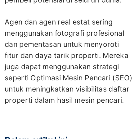
pembeli potensial di seluruh dunia.
Agen dan agen real estat sering
menggunakan fotografi profesional
dan pementasan untuk menyoroti
fitur dan daya tarik properti. Mereka
juga dapat menggunakan strategi
seperti Optimasi Mesin Pencari (SEO)
untuk meningkatkan visibilitas daftar
properti dalam hasil mesin pencari.