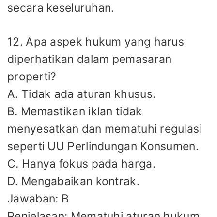
secara keseluruhan.
12. Apa aspek hukum yang harus
diperhatikan dalam pemasaran
properti?
A. Tidak ada aturan khusus.
B. Memastikan iklan tidak
menyesatkan dan mematuhi regulasi
seperti UU Perlindungan Konsumen.
C. Hanya fokus pada harga.
D. Mengabaikan kontrak.
Jawaban: B
Penjelasan: Mematuhi aturan hukum