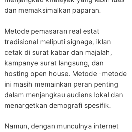
dan memaksimalkan paparan.
Metode pemasaran real estat
tradisional meliputi signage, iklan
cetak di surat kabar dan majalah,
kampanye surat langsung, dan
hosting open house. Metode -metode
ini masih memainkan peran penting
dalam menjangkau audiens lokal dan
menargetkan demografi spesifik.
Namun, dengan munculnya internet