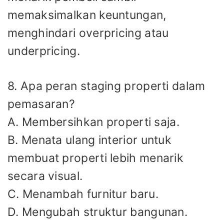
memaksimalkan keuntungan,
menghindari overpricing atau
underpricing.
8. Apa peran staging properti dalam
pemasaran?
A. Membersihkan properti saja.
B. Menata ulang interior untuk
membuat properti lebih menarik
secara visual.
C. Menambah furnitur baru.
D. Mengubah struktur bangunan.