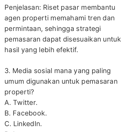
Penjelasan: Riset pasar membantu
agen properti memahami tren dan
permintaan, sehingga strategi
pemasaran dapat disesuaikan untuk
hasil yang lebih efektif.
3. Media sosial mana yang paling
umum digunakan untuk pemasaran
properti?
A. Twitter.
B. Facebook.
C. LinkedIn.