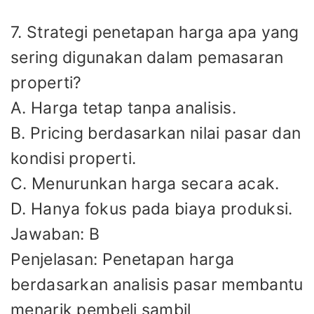
7. Strategi penetapan harga apa yang
sering digunakan dalam pemasaran
properti?
A. Harga tetap tanpa analisis.
B. Pricing berdasarkan nilai pasar dan
kondisi properti.
C. Menurunkan harga secara acak.
D. Hanya fokus pada biaya produksi.
Jawaban: B
Penjelasan: Penetapan harga
berdasarkan analisis pasar membantu
menarik pembeli sambil