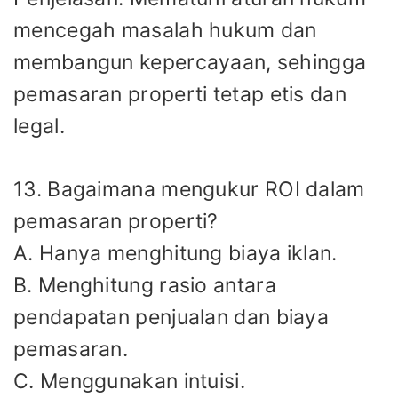
mencegah masalah hukum dan
membangun kepercayaan, sehingga
pemasaran properti tetap etis dan
legal.
13. Bagaimana mengukur ROI dalam
pemasaran properti?
A. Hanya menghitung biaya iklan.
B. Menghitung rasio antara
pendapatan penjualan dan biaya
pemasaran.
C. Menggunakan intuisi.