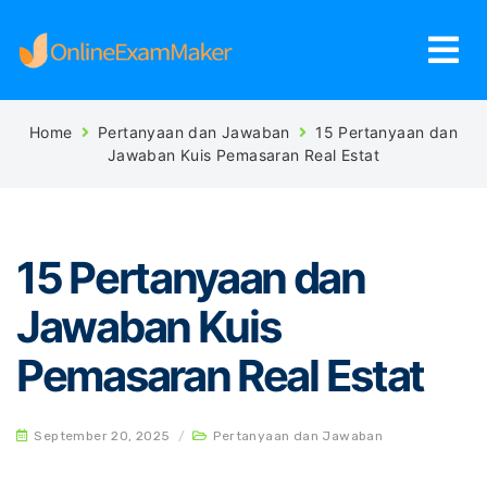
Home
Pertanyaan dan Jawaban
15 Pertanyaan dan
Jawaban Kuis Pemasaran Real Estat
15 Pertanyaan dan
Jawaban Kuis
Pemasaran Real Estat
September 20, 2025
/
Pertanyaan dan Jawaban