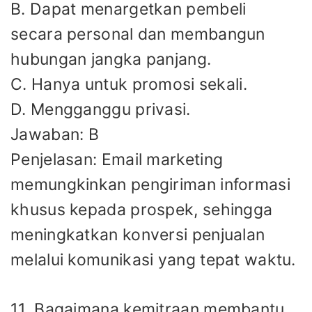
B. Dapat menargetkan pembeli
secara personal dan membangun
hubungan jangka panjang.
C. Hanya untuk promosi sekali.
D. Mengganggu privasi.
Jawaban: B
Penjelasan: Email marketing
memungkinkan pengiriman informasi
khusus kepada prospek, sehingga
meningkatkan konversi penjualan
melalui komunikasi yang tepat waktu.
11. Bagaimana kemitraan membantu