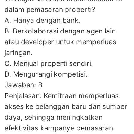
dalam pemasaran properti?
A. Hanya dengan bank.
B. Berkolaborasi dengan agen lain
atau developer untuk memperluas
jaringan.
C. Menjual properti sendiri.
D. Mengurangi kompetisi.
Jawaban: B
Penjelasan: Kemitraan memperluas
akses ke pelanggan baru dan sumber
daya, sehingga meningkatkan
efektivitas kampanye pemasaran