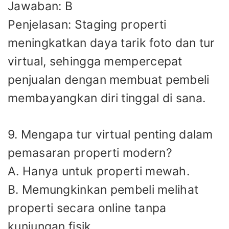
Jawaban: B
Penjelasan: Staging properti
meningkatkan daya tarik foto dan tur
virtual, sehingga mempercepat
penjualan dengan membuat pembeli
membayangkan diri tinggal di sana.
9. Mengapa tur virtual penting dalam
pemasaran properti modern?
A. Hanya untuk properti mewah.
B. Memungkinkan pembeli melihat
properti secara online tanpa
kunjungan fisik.