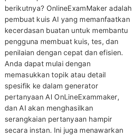
berikutnya? OnlineExamMaker adalah
pembuat kuis AI yang memanfaatkan
kecerdasan buatan untuk membantu
pengguna membuat kuis, tes, dan
penilaian dengan cepat dan efisien.
Anda dapat mulai dengan
memasukkan topik atau detail
spesifik ke dalam generator
pertanyaan AI OnLineExammaker,
dan AI akan menghasilkan
serangkaian pertanyaan hampir
secara instan. Ini juga menawarkan