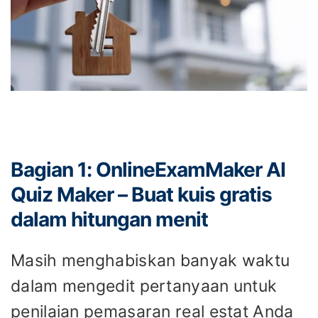
Bagian 1: OnlineExamMaker AI
Quiz Maker – Buat kuis gratis
dalam hitungan menit
Masih menghabiskan banyak waktu
dalam mengedit pertanyaan untuk
penilaian pemasaran real estat Anda