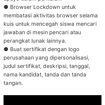
● Browser Lockdown untuk
membatasi aktivitas browser selama
kuis untuk mencegah siswa mencari
jawaban di mesin pencari atau
perangkat lunak lainnya.
● Buat sertifikat dengan logo
perusahaan yang dipersonalisasi,
judul sertifikat, deskripsi, tanggal,
nama kandidat, tanda dan tanda
tangan.