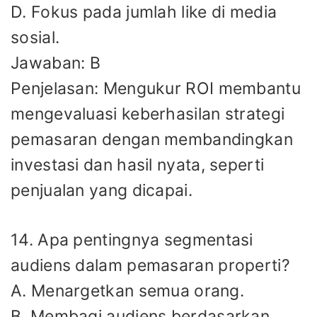
D. Fokus pada jumlah like di media
sosial.
Jawaban: B
Penjelasan: Mengukur ROI membantu
mengevaluasi keberhasilan strategi
pemasaran dengan membandingkan
investasi dan hasil nyata, seperti
penjualan yang dicapai.
14. Apa pentingnya segmentasi
audiens dalam pemasaran properti?
A. Menargetkan semua orang.
B. Membagi audiens berdasarkan