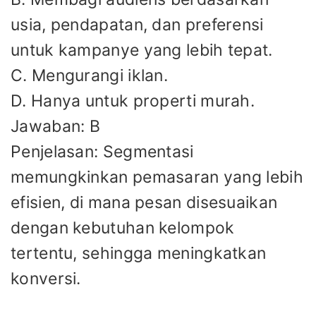
usia, pendapatan, dan preferensi
untuk kampanye yang lebih tepat.
C. Mengurangi iklan.
D. Hanya untuk properti murah.
Jawaban: B
Penjelasan: Segmentasi
memungkinkan pemasaran yang lebih
efisien, di mana pesan disesuaikan
dengan kebutuhan kelompok
tertentu, sehingga meningkatkan
konversi.