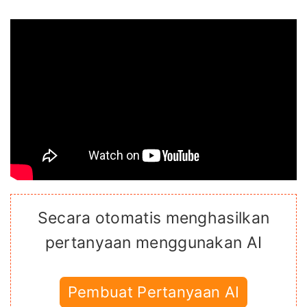
Secara otomatis menghasilkan
pertanyaan menggunakan AI
Pembuat Pertanyaan AI