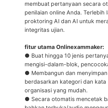
membuat pertanyaan secara o
penilaian online Anda. Terlebih 
proktoring AI dan AI untuk me
integritas ujian.
fitur utama Onlinexammaker:
● Buat hingga 10 jenis pertany
mengisi-dalam-blok, pencocoka
● Membangun dan menyimpan per
berdasarkan kategori dan kata
organisasi yang mudah.
● Secara otomatis mencetak ban
bahkan terbuka/audio menggun