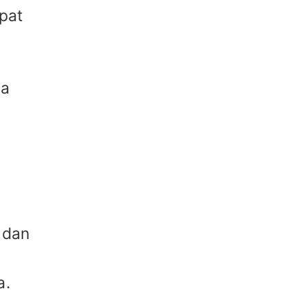
mpat
ra
 dan
a.