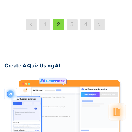
<
1
2
3
4
>
Create A Quiz Using AI