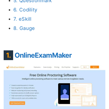
5. Questionmark
6. Codility
7. eSkill
8. Gauge
1.
OnlineExamMaker