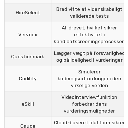
Bred vifte af videnskabeligt
HireSelect
validerede tests
AI-drevet, hvilket sikrer
Vervoex
effektivitet i
kandidatscreeningsprocessen
Lægger vægt på forsvarlighed
Questionmark
og pålidelighed i vurderinger
Simulerer
Codility
kodningsudfordringer i den
virkelige verden
Videointerviewfunktion
eSkill
forbedrer dens
vurderingsmuligheder
Cloud-baseret platform sikrer
Gauge