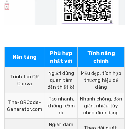
Phù hợp
Tính năng
Nền tảng
nhất với
chính
Người dùng
Mẫu đẹp, tích hợp
Trình tạo QR
quan tâm
thương hiệu dễ
Canva
đến thiết kế
dàng
Tạo nhanh,
Nhanh chóng, đơn
The-QRCode-
không rườm
giản, nhiều tùy
Generator.com
rà
chọn định dạng
Người đam
Theo dõi quét,