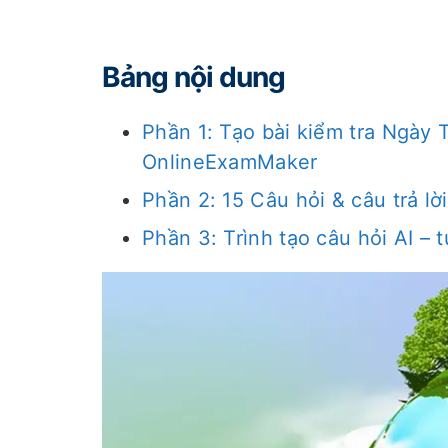
Bảng nội dung
Phần 1: Tạo bài kiểm tra Ngày T
OnlineExamMaker
Phần 2: 15 Câu hỏi & câu trả lờ
Phần 3: Trình tạo câu hỏi AI – 