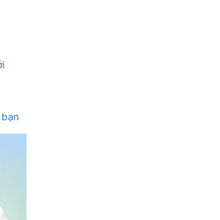
ới
a bạn