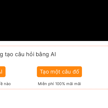
g tạo câu hỏi bằng AI
AI
Tạo một câu đố
đề nào
Miễn phí 100% mãi mãi