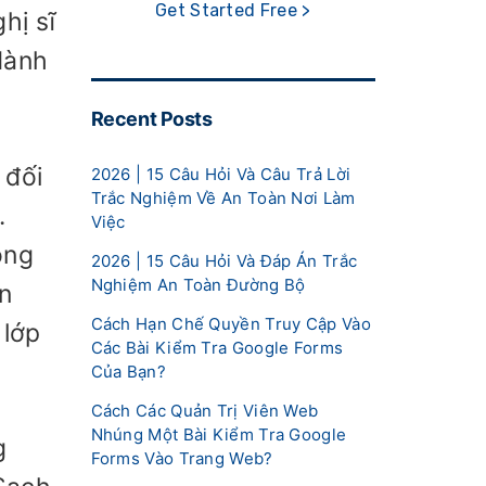
Get Started Free >
hị sĩ
dành
Recent Posts
 đối
2026 | 15 Câu Hỏi Và Câu Trả Lời
Trắc Nghiệm Về An Toàn Nơi Làm
.
Việc
ông
2026 | 15 Câu Hỏi Và Đáp Án Trắc
Nghiệm An Toàn Đường Bộ
n
Cách Hạn Chế Quyền Truy Cập Vào
 lớp
Các Bài Kiểm Tra Google Forms
Của Bạn?
Cách Các Quản Trị Viên Web
Nhúng Một Bài Kiểm Tra Google
g
Forms Vào Trang Web?