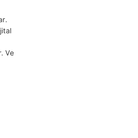
ar.
ital
r. Ve