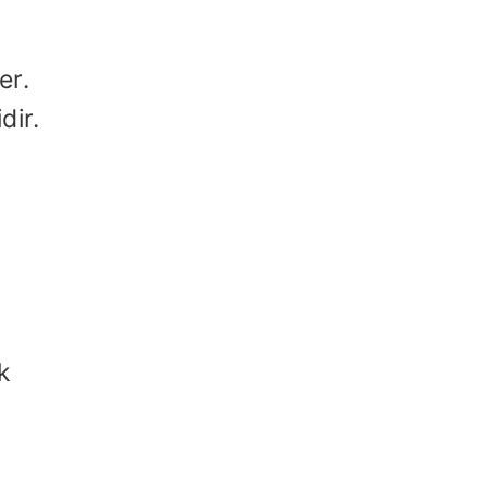
er.
dir.
k