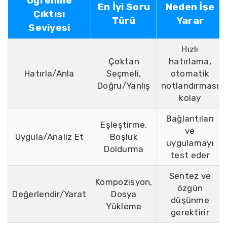
Öğrenme
En İyi Soru
Neden İşe
Çıktısı
Türü
Yarar
Seviyesi
Hızlı
Çoktan
hatırlama,
Hatırla/Anla
Seçmeli,
otomatik
Doğru/Yanlış
notlandırması
kolay
Bağlantıları
Eşleştirme,
ve
Uygula/Analiz Et
Boşluk
uygulamayı
Doldurma
test eder
Sentez ve
Kompozisyon,
özgün
Değerlendir/Yarat
Dosya
düşünme
Yükleme
gerektirir