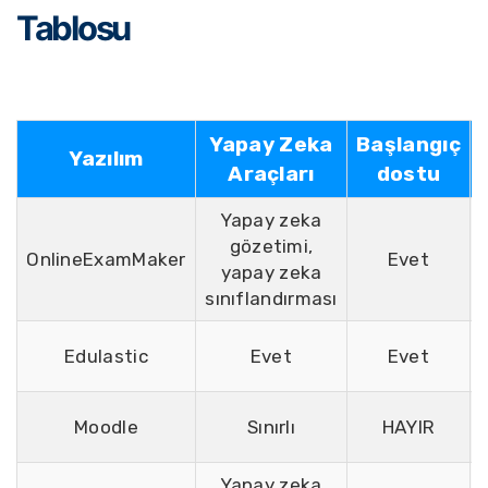
Tablosu
Yapay Zeka
Başlangıç
Yazılım
Araçları
​​dostu
Yapay zeka
gözetimi,
OnlineExamMaker
Evet
yapay zeka
sınıflandırması
Edulastic
Evet
Evet
Moodle
Sınırlı
HAYIR
Yapay zeka