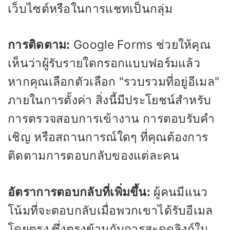
เว็บไซต์หรือในการแชทเป็นกลุ่ม
การติดตาม:
Google Forms ช่วยให้คุณ
เห็นว่าผู้รับรายใดกรอกแบบฟอร์มแล้ว
หากคุณเลือกตัวเลือก "รวบรวมที่อยู่อีเมล"
ภายในการตั้งค่า สิ่งนี้มีประโยชน์สำหรับ
การตรวจสอบการเข้างาน การตอบรับคำ
เชิญ หรือสถานการณ์ใดๆ ที่คุณต้องการ
ติดตามการตอบกลับของแต่ละคน
อัตราการตอบกลับที่เพิ่มขึ้น:
ผู้คนมีแนว
โน้มที่จะตอบกลับเมื่อพวกเขาได้รับอีเมล
โดยตรง ซึ่งตรงข้ามกับการสะดุดลิงก์ใน