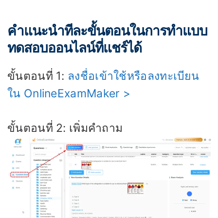
คำแนะนำทีละขั้นตอนในการทำแบบ
ทดสอบออนไลน์ที่แชร์ได้
ขั้นตอนที่ 1:
ลงชื่อเข้าใช้หรือลงทะเบียน
ใน OnlineExamMaker >
ขั้นตอนที่ 2: เพิ่มคำถาม