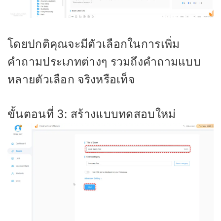
โดยปกติคุณจะมีตัวเลือกในการเพิ่ม
คำถามประเภทต่างๆ รวมถึงคำถามแบบ
หลายตัวเลือก จริงหรือเท็จ
ขั้นตอนที่ 3: สร้างแบบทดสอบใหม่