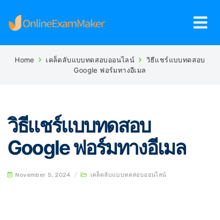
Home
เคล็ดลับแบบทดสอบออนไลน์
วิธีแชร์แบบทดสอบ
Google ฟอร์มทางอีเมล
วิธีแชร์แบบทดสอบ
Google ฟอร์มทางอีเมล
November 5, 2024
/
เคล็ดลับแบบทดสอบออนไลน์