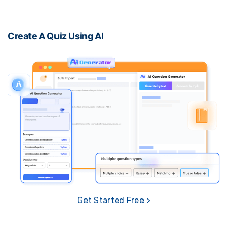
Create A Quiz Using AI
Get Started Free >