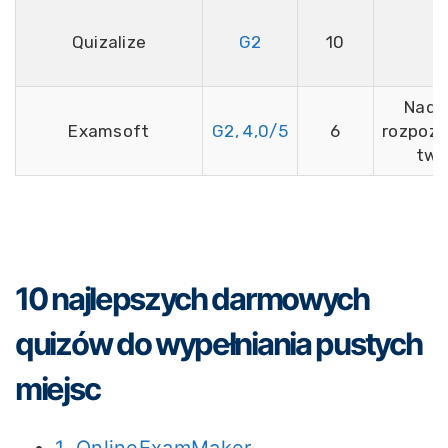
Quizalize
G2
10
N
Nadzó
Examsoft
G2, 4,0/5
6
rozpoz
twa
10 najlepszych darmowych
quizów do wypełniania pustych
miejsc