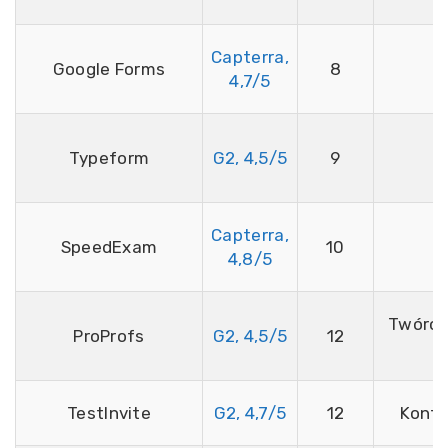
Capterra,
Google Forms
8
N
4,7/5
Typeform
G2, 4,5/5
9
N
Capterra,
SpeedExam
10
N
4,8/5
Twórca
ProProfs
G2, 4,5/5
12
A
TestInvite
G2, 4,7/5
12
Kontr