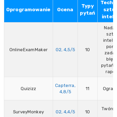
Techn
Typy
Oprogramowanie
Ocena
sztu
pytań
inteli
Nadzó
sztu
inteli
pon
OnlineExamMaker
G2, 4,5/5
10
zada
błęd
pytań, 
rapor
Capterra,
Quizizz
11
Ogran
4,8/5
Twórca
SurveyMonkey
G2, 4,4/5
10
A