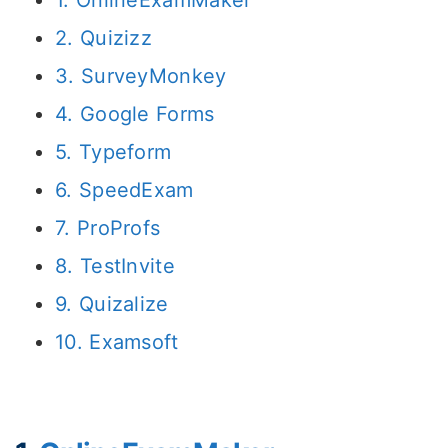
1. OnlineExamMaker
2. Quizizz
3. SurveyMonkey
4. Google Forms
5. Typeform
6. SpeedExam
7. ProProfs
8. TestInvite
9. Quizalize
10. Examsoft