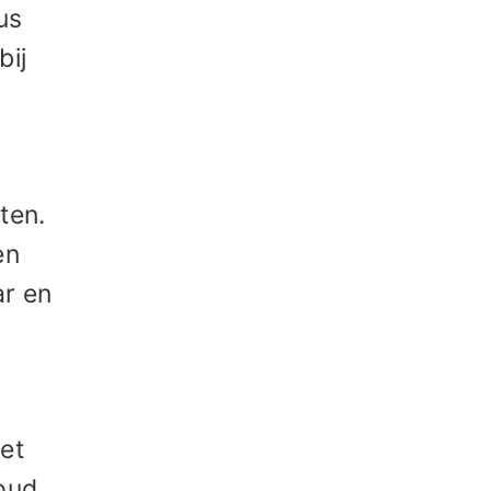
dus
bij
ten.
en
r en
et
Houd