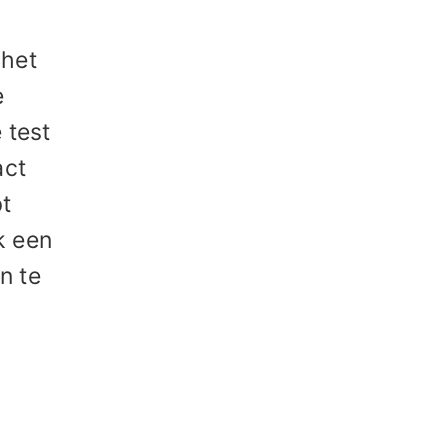
 het
e
 test
act
t
k een
n te