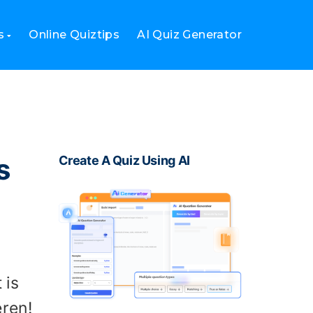
s
Online Quiztips
AI Quiz Generator
s
Create A Quiz Using AI
 is
ren!