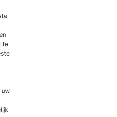
ste
een
 te
este
n uw
ijk