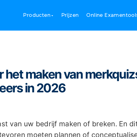
oor het maken van merkquizs voor digitale marketeers in 2026
Producten
Prijzen
Online Examentool
or het maken van merkquiz
teers in 2026
t van uw bedrijf maken of breken. En dit
tevoren moeten plannen of conceptualise