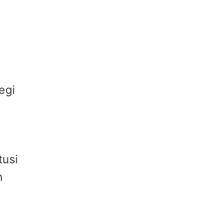
egi
tusi
h