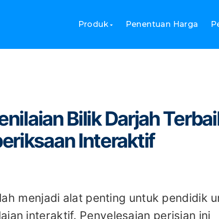
an Penilaian Bilik Darjah Terbaik untuk Mencipta Peperiksaan Inter
Produk
Penentuan Harga
P
enilaian Bilik Darjah Terbai
riksaan Interaktif
telah menjadi alat penting untuk pendidik 
an interaktif. Penyelesaian perisian ini