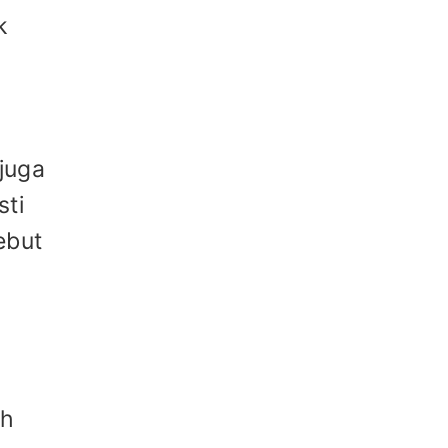
k
juga
sti
ebut
eh