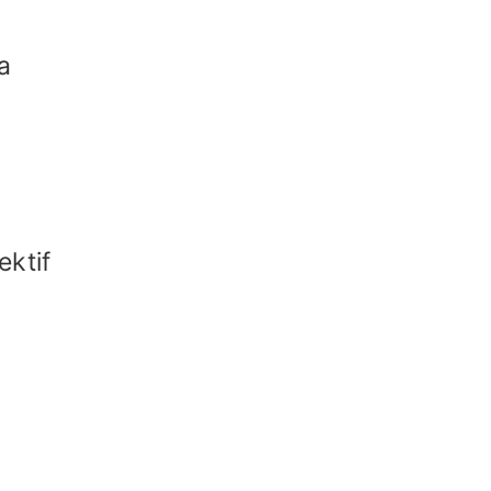
a
ektif