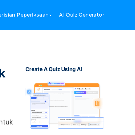
aktif
erisian Peperiksaan
AI Quiz Generator
k
Create A Quiz Using AI
untuk