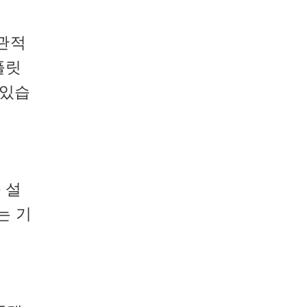
관적
플릿
 있습
 설
는 기