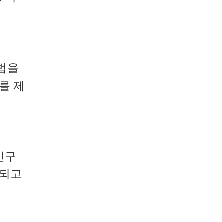
법을
를 제
인구
화되고