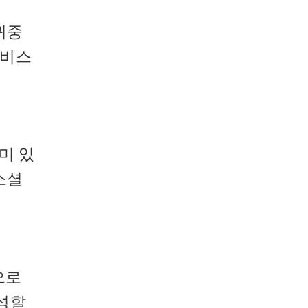
귀중
서비스
미 있
소셜
으로
성할