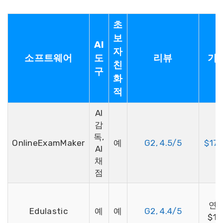
초
보
AI
자
소프트웨어
도
리뷰
가
친
구
화
적
AI
감
독,
OnlineExamMaker
예
G2, 4.5/5
$17
AI
채
점
연
Edulastic
예
예
G2, 4.4/5
$12