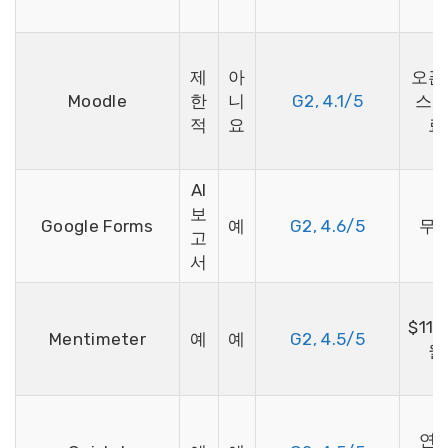
제
아
오픈
Moodle
한
니
G2, 4.1/5
스, 
적
요
료
AI
보
Google Forms
예
G2, 4.6/5
무
고
서
$11.
Mentimeter
예
예
G2, 4.5/5
월
연