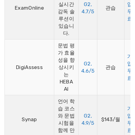
실시간
G2,
입
ExamOnline
관습
감독 솔
4.7/5
무
루션이
료
있습니
다.
문법 평
가 효율
가
성을 향
G2,
입
DigiAssess
상시키
관습
4.6/5
무
는
료
HEBA
AI
언어 학
습 코스
가
와 문법
G2,
입
Synap
$143/월
시험을
4.9/5
무
함께 만
료