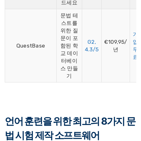
드세요
문법 테
스트를
위한 질
가
문이 포
G2,
€109,95/
입
QuestBase
함된 학
4.3/5
년
무
교 데이
료
터베이
스 만들
기
언어 훈련을 위한 최고의 8가지 문
법 시험 제작 소프트웨어