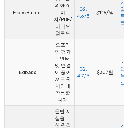
가
위한 이
G2,
입
ExamBuilder
미
$115/월
4.6/5
무
지/PDF/
료
비디오
업로드
오프라
인 평가
– 인터
가
넷 연결
G2,
입
Edbase
이 끊어
$30/월
4.7/5
무
져도 완
료
벽하게
작동합
니다.
문법 시
험을 위
한 원격
가