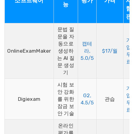
소프트웨어
평가
가격
시
능
험
판
문법 질
문을 자
가
동으로
캡테
입
OnlineExamMaker
생성하
라,
$17/월
무
는 AI 질
5.0/5
료
문 생성
기
시험 보
가
안 강화
G2,
입
Digiexam
를 위한
관습
4.5/5
무
잠금 보
료
안 기술
온라인
평가를