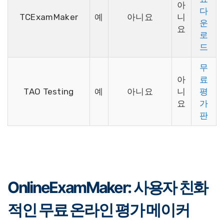
아
다
TCExamMaker
예
아니요
니
운
요
로
드
무
아
료
TAO Testing
예
아니요
니
평
요
가
판
OnlineExamMaker: 사용자 친화
적인 무료 온라인 평가 메이커