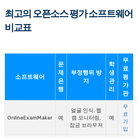
최고의 오픈소스 평가 소프트웨어
비교표
무
문
학
료
제
부정행위 방
생
소프트웨어
평
은
지
관
가
행
리
판
무
얼굴 인식, 웹
료
OnlineExamMaker
예
캠 모니터링,
예
가
잠금 브라우저
입