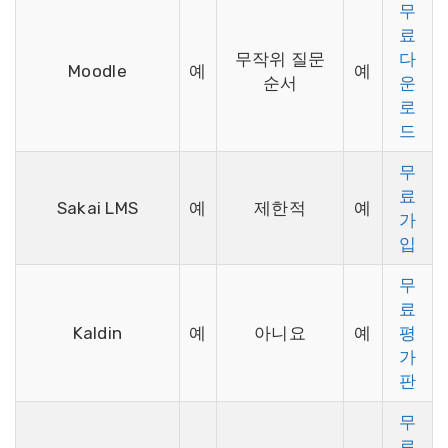
무
료
무작위 질문
다
Moodle
예
예
순서
운
로
드
무
료
Sakai LMS
예
제한적
예
가
입
무
료
Kaldin
예
아니요
예
평
가
판
무
료