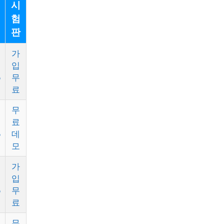
시
험
판
가
입
5
무
료
무
료
5
데
모
가
입
5
무
료
무