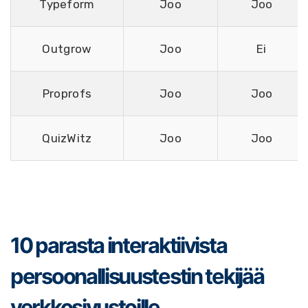
Typeform
Joo
Joo
Outgrow
Joo
Ei
Proprofs
Joo
Joo
QuizWitz
Joo
Joo
10 parasta interaktiivista
persoonallisuustestin tekijää
verkkosivustoille