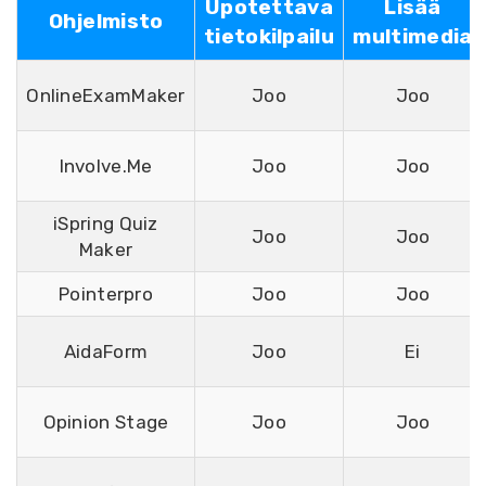
Upotettava
Lisää
Ohjelmisto
tietokilpailu
multimedia
OnlineExamMaker
Joo
Joo
Involve.Me
Joo
Joo
iSpring Quiz
Joo
Joo
Maker
Pointerpro
Joo
Joo
AidaForm
Joo
Ei
Opinion Stage
Joo
Joo