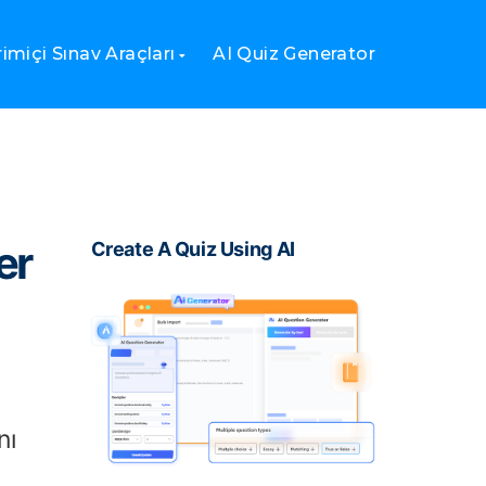
imiçi Sınav Araçları
AI Quiz Generator
er
Create A Quiz Using AI
nı
,