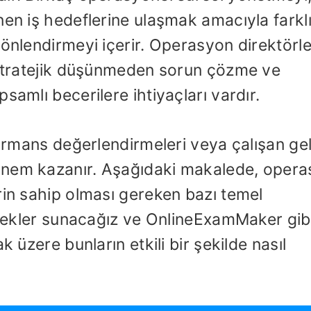
nen iş hedeflerine ulaşmak amacıyla farkl
önlendirmeyi içerir. Operasyon direktörle
e stratejik düşünmeden sorun çözme ve
samlı becerilere ihtiyaçları vardır.
formans değerlendirmeleri veya çalışan gel
önem kazanır. Aşağıdaki makalede, oper
rin sahip olması gereken bazı temel
örnekler sunacağız ve OnlineExamMaker gib
k üzere bunların etkili bir şekilde nasıl