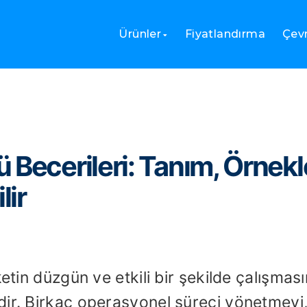
ecerileri: Tanım, Örnekler ve Nasıl Değerlendirilir
Ürünler
Fiyatlandırma
Çevr
 Becerileri: Tanım, Örnekl
lir
etin düzgün ve etkili bir şekilde çalışması
dir. Birkaç operasyonel süreci yönetmeyi