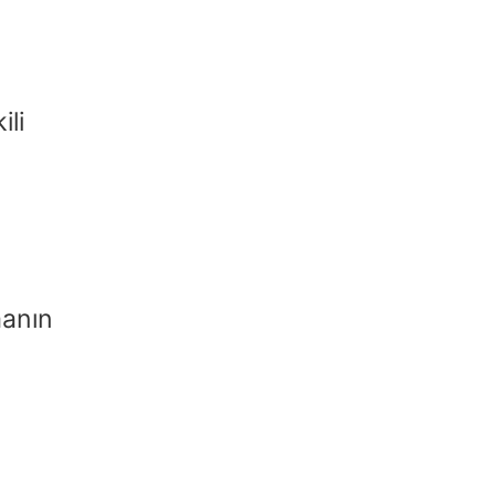
ili
manın