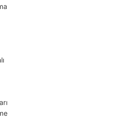
şma
lı
arı
zme