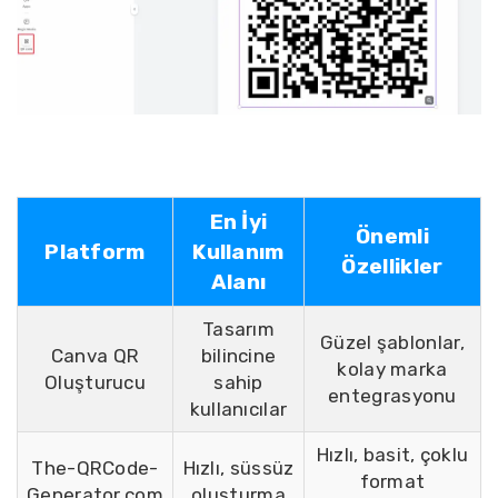
En İyi
Önemli
Platform
Kullanım
Özellikler
Alanı
Tasarım
Güzel şablonlar,
Canva QR
bilincine
kolay marka
Oluşturucu
sahip
entegrasyonu
kullanıcılar
Hızlı, basit, çoklu
The-QRCode-
Hızlı, süssüz
format
Generator.com
oluşturma