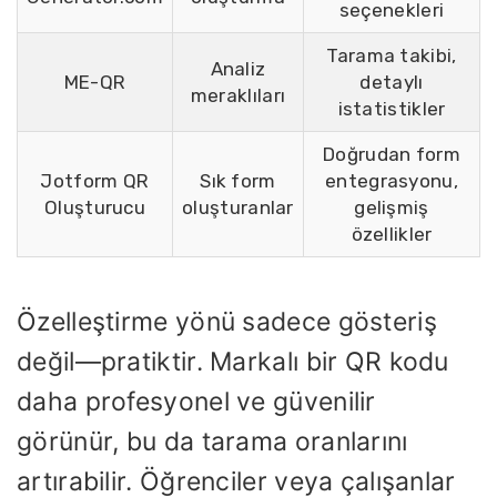
seçenekleri
Tarama takibi,
Analiz
ME-QR
detaylı
meraklıları
istatistikler
Doğrudan form
Jotform QR
Sık form
entegrasyonu,
Oluşturucu
oluşturanlar
gelişmiş
özellikler
Özelleştirme yönü sadece gösteriş
değil—pratiktir. Markalı bir QR kodu
daha profesyonel ve güvenilir
görünür, bu da tarama oranlarını
artırabilir. Öğrenciler veya çalışanlar