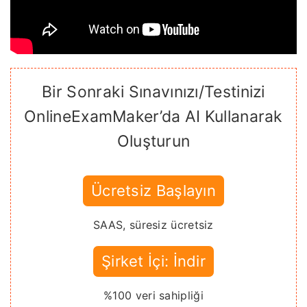
Bir Sonraki Sınavınızı/Testinizi
OnlineExamMaker’da AI Kullanarak
Oluşturun
Ücretsiz Başlayın
SAAS, süresiz ücretsiz
Şirket İçi: İndir
%100 veri sahipliği