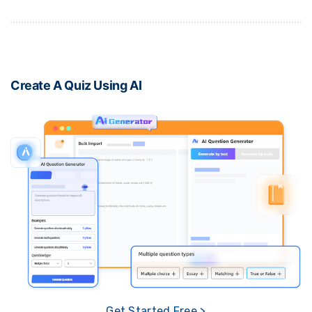
Create A Quiz Using AI
Get Started Free >