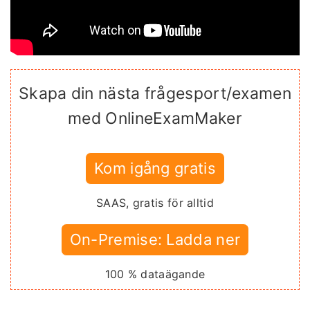
Skapa din nästa frågesport/examen
med OnlineExamMaker
Kom igång gratis
SAAS, gratis för alltid
On-Premise: Ladda ner
100 % dataägande