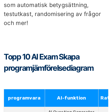
som automatisk betygsättning,
testutkast, randomisering av frågor
och mer!
Topp 10 AI Exam Skapa
programjämförelsediagram
programvara
AI-funktion
Ratt