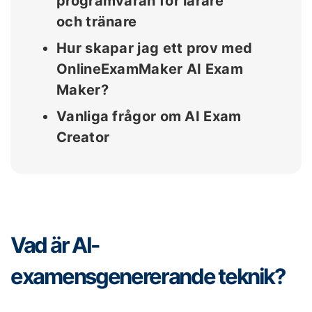
programvaran för lärare
och tränare
Hur skapar jag ett prov med
OnlineExamMaker AI Exam
Maker?
Vanliga frågor om AI Exam
Creator
Vad är AI-
examensgenererande teknik?