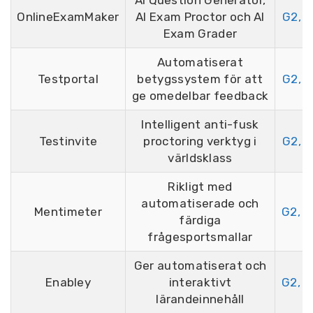
AI Question Generator,
OnlineExamMaker
AI Exam Proctor och AI
G2, 4
Exam Grader
Automatiserat
Testportal
betygssystem för att
G2, 4
ge omedelbar feedback
Intelligent anti-fusk
Testinvite
proctoring verktyg i
G2, 4
världsklass
Rikligt med
automatiserade och
Mentimeter
G2, 4
färdiga
frågesportsmallar
Ger automatiserat och
Enabley
interaktivt
G2, 4
lärandeinnehåll