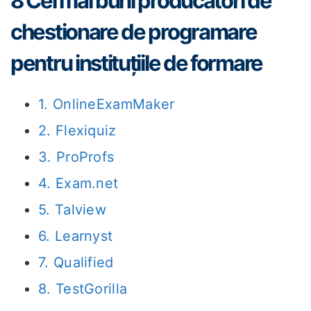
8 Cei mai buni producători de
chestionare de programare
pentru instituțiile de formare
1. OnlineExamMaker
2. Flexiquiz
3. ProProfs
4. Exam.net
5. Talview
6. Learnyst
7. Qualified
8. TestGorilla