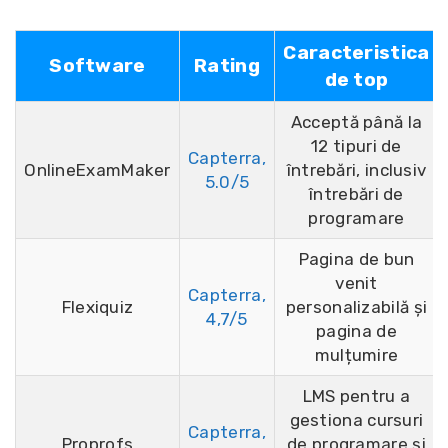
Caracteristica
Software
Rating
de top
Acceptă până la
12 tipuri de
Capterra,
OnlineExamMaker
întrebări, inclusiv
5.0/5
întrebări de
programare
Pagina de bun
venit
Capterra,
Flexiquiz
personalizabilă și
4,7/5
pagina de
mulțumire
LMS pentru a
gestiona cursuri
Capterra,
Proprofs
de programare și