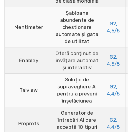
de clasă mondială
Șabloane
abundente de
G2,
Mentimeter
chestionare
4,6/5
automate și gata
de utilizat
Oferă conținut de
G2,
Enabley
învățare automat
P
4,5/5
și interactiv
Soluție de
supraveghere AI
G2,
Talview
P
pentru a preveni
4,4/5
înșelăciunea
Generator de
întrebări AI care
G2,
Proprofs
2
acceptă 10 tipuri
4,4/5