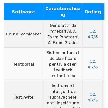
Caracteristica
Software
Rating
AI
Generator de
întrebări AI, AI
G2,
OnlineExamMaker
1
Exam Proctor și
4,7/5
AI Exam Grader
Sistem automat
de clasificare
G2,
Testportal
pentru a oferi
2
4,7/5
feedback
instantaneu
Instrument
inteligent de
G2,
Testinvite
supraveghere
4,7/5
anti-înșelăciune