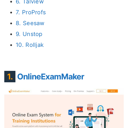
6. Talview
7. ProProfs
8. Seesaw
9. Unstop
10. Rolljak
1.
OnlineExamMaker