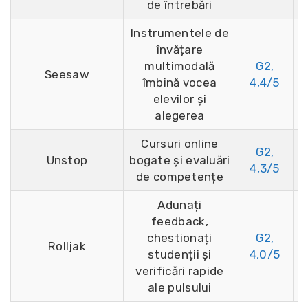
de întrebări
Instrumentele de
învățare
multimodală
G2,
Seesaw
P
îmbină vocea
4,4/5
elevilor și
alegerea
Cursuri online
G2,
Unstop
bogate și evaluări
4,3/5
de competențe
Adunați
feedback,
chestionați
G2,
Rolljak
1
studenții și
4,0/5
verificări rapide
ale pulsului