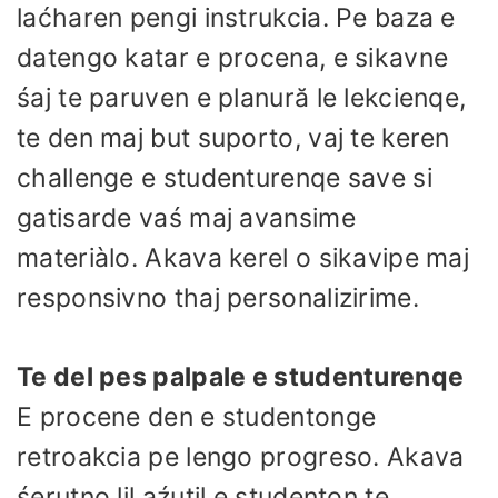
laćharen pengi instrukcia. Pe baza e
datengo katar e procena, e sikavne
śaj te paruven e planură le lekcienqe,
te den maj but suporto, vaj te keren
challenge e studenturenqe save si
gatisarde vaś maj avansime
materiàlo. Akava kerel o sikavipe maj
responsivno thaj personalizirime.
Te del pes palpale e studenturenqe
E procene den e studentonge
retroakcia pe lengo progreso. Akava
śerutno lil aźutil e studenton te