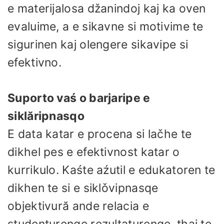
e materijalosa džanindoj kaj ka oven
evaluime, a e sikavne si motivime te
sigurinen kaj olengere sikavipe si
efektivno.
Suporto vaś o barjaripe e
siklăripnasqo
E data katar e procena si lačhe te
dikhel pes e efektivnost katar o
kurrikulo. Kaśte aźutil e edukatoren te
dikhen te si e siklǒvipnasqe
objektivură ande relacia e
studenturenqe rezultaturenqe, thaj te