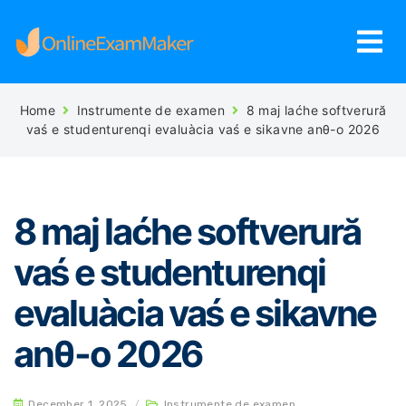
Home
Instrumente de examen
8 maj laćhe softverură
vaś e studenturenqi evaluàcia vaś e sikavne anθ-o 2026
8 maj laćhe softverură
vaś e studenturenqi
evaluàcia vaś e sikavne
anθ-o 2026
December 1, 2025
/
Instrumente de examen