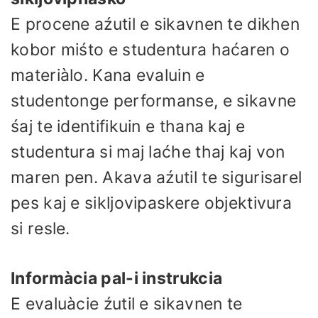
E procene aźutil e sikavnen te dikhen
kobor miśto e studentura haćaren o
materiàlo. Kana evaluin e
studentonge performanse, e sikavne
śaj te identifikuin e thana kaj e
studentura si maj laćhe thaj kaj von
maren pen. Akava aźutil te sigurisarel
pes kaj e sikljovipaskere objektivura
si resle.
Informàcia pal-i instrukcia
E evaluàcie źutil e sikavnen te