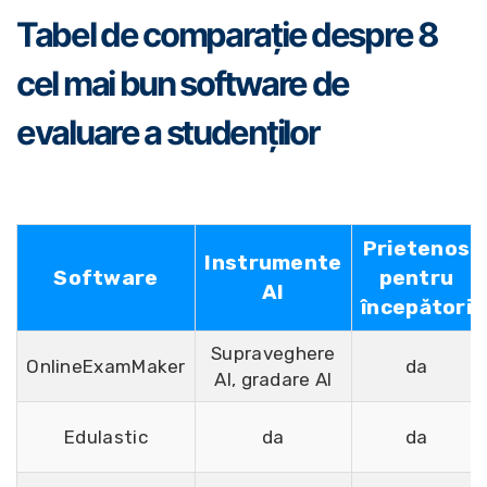
Tabel de comparație despre 8
cel mai bun software de
evaluare a studenților
Prietenos
Instrumente
Software
pentru
AI
începători
Supraveghere
OnlineExamMaker
da
AI, gradare AI
Edulastic
da
da