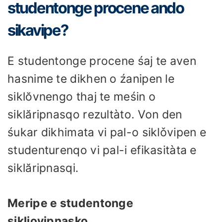
studentonge procene ando
sikavipe?
E studentonge procene śaj te aven
hasnime te dikhen o źanipen le
siklŏvnengo thaj te meśin o
siklăripnasqo rezultàto. Von den
śukar dikhimata vi pal-o siklǒvipen e
studenturenqo vi pal-i efikasitàta e
siklăripnasqi.
Meripe e studentonge
sikljovipnasko