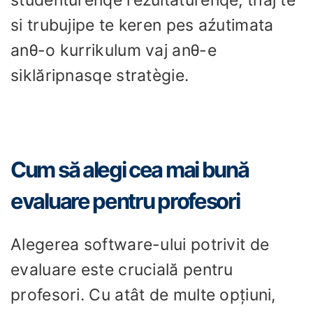
si trubujipe te keren pes aźutimata
anθ-o kurrikulum vaj anθ-e
siklăripnasqe stratègie.
Cum să alegi cea mai bună
evaluare pentru profesori
Alegerea software-ului potrivit de
evaluare este crucială pentru
profesori. Cu atât de multe opțiuni,