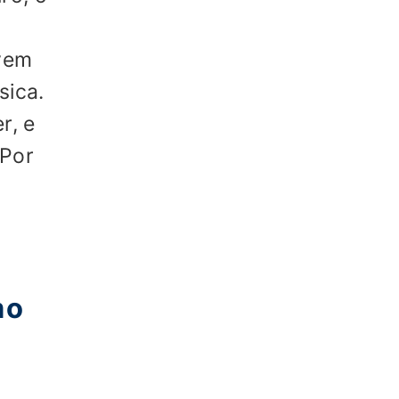
evem
sica.
r, e
 Por
 o