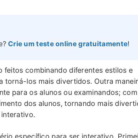
e?
Crie um teste online gratuitamente
!
o feitos combinando diferentes estilos e
a torná-los mais divertidos. Outra manei
aente para os alunos ou examinandos; com
dimento dos alunos, tornando mais divert
interativo.
ério específico para ser interativo. Prime