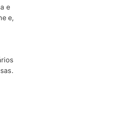
a e
ne e,
rios
sas.