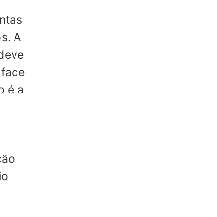
ntas
os. A
deve
rface
o é a
ção
io