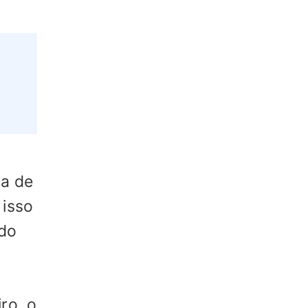
ra de
 isso
ido
iro, o