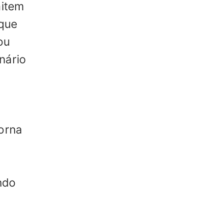
mitem
 que
ou
nário
torna
ndo