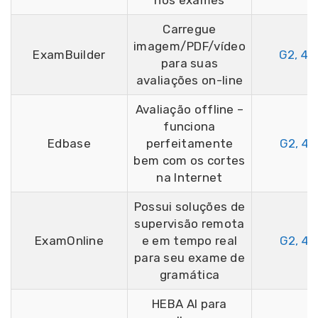
nos exames
Carregue
imagem/PDF/vídeo
ExamBuilder
G2, 4,
para suas
avaliações on-line
Avaliação offline –
funciona
Edbase
perfeitamente
G2, 4,
bem com os cortes
na Internet
Possui soluções de
supervisão remota
ExamOnline
e em tempo real
G2, 4,
para seu exame de
gramática
HEBA AI para