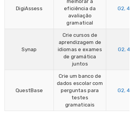
melhorar a
DigiAssess
eficiência da
G2, 4,
avaliação
gramatical
Crie cursos de
aprendizagem de
Synap
idiomas e exames
G2, 4,
de gramática
juntos
Crie um banco de
dados escolar com
QuestBase
perguntas para
G2, 4,
testes
gramaticais