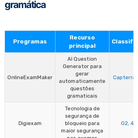
gramática
Recurso
Programas
Classifi
principal
AI Question
Generator para
gerar
OnlineExamMaker
Capterra,
automaticamente
questões
gramaticais
Tecnologia de
segurança de
Digiexam
bloqueio para
G2, 4,
maior segurança