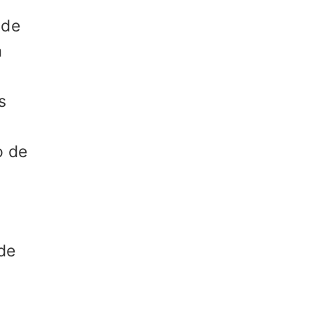
 de
a
s
o de
de