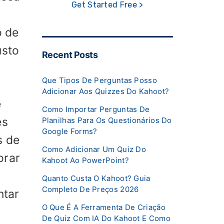
Get Started Free >
o de
usto
Recent Posts
Que Tipos De Perguntas Posso
Adicionar Aos Quizzes Do Kahoot?
e
Como Importar Perguntas De
es
Planilhas Para Os Questionários Do
Google Forms?
s de
Como Adicionar Um Quiz Do
orar
Kahoot Ao PowerPoint?
Quanto Custa O Kahoot? Guia
Completo De Preços 2026
ntar
O Que É A Ferramenta De Criação
De Quiz Com IA Do Kahoot E Como