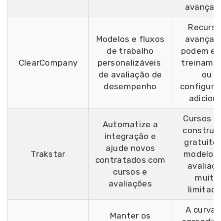
avançad
Recurs
Modelos e fluxos
avançad
de trabalho
podem exi
ClearCompany
personalizáveis ​​
treiname
de avaliação de
ou
desempenho
configura
adicion
Cursos p
Automatize a
construí
integração e
gratuito
ajude novos
Trakstar
modelos 
contratados com
avaliaç
cursos e
muito
avaliações
limitad
A curva 
Manter os