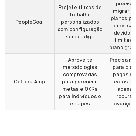
precisa
Projete fluxos de
migrar p
trabalho
planos pa
PeopleGoal
personalizados
mais car
com configuração
devido a
sem código
limites 
plano grat
Aproveite
Precisa mi
metodologias
para pla
comprovadas
pagos ma
Culture Amp
para gerenciar
caros pa
metas e OKRs
acessa
para indivíduos e
recurso
equipes
avançad