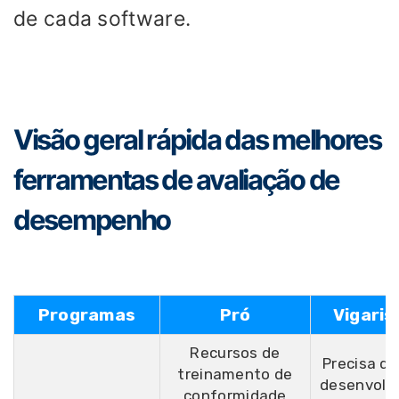
de cada software.
Visão geral rápida das melhores
ferramentas de avaliação de
desempenho
Programas
Pró
Vigaris
Recursos de
Precisa d
treinamento de
desenvolv
conformidade