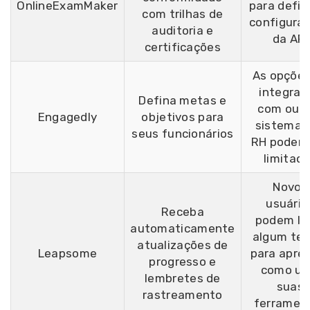
OnlineExamMaker
para defini
com trilhas de
configura
auditoria e
da API
certificações
As opções
integraç
Defina metas e
com outr
Engagedly
objetivos para
sistemas
seus funcionários
RH podem 
limitad
Novos
usuário
Receba
podem le
automaticamente
algum te
atualizações de
Leapsome
para apre
progresso e
como us
lembretes de
suas
rastreamento
ferramen