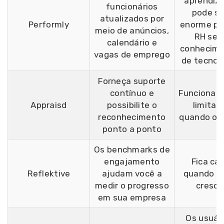
aprendiz
funcionários
pode se
atualizados por
Performly
enorme pa
meio de anúncios,
RH se
calendário e
conhecim
vagas de emprego
de tecnol
Forneça suporte
contínuo e
Funcionali
Appraisd
possibilite o
limitad
reconhecimento
quando off
ponto a ponto
Os benchmarks de
engajamento
Fica ca
Reflektive
ajudam você a
quando v
medir o progresso
cresce
em sua empresa
Os usuár