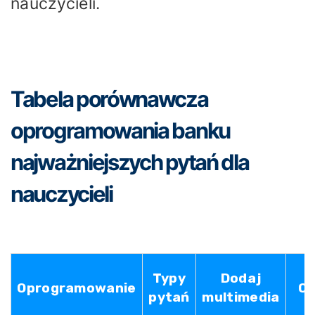
nauczycieli.
Tabela porównawcza
oprogramowania banku
najważniejszych pytań dla
nauczycieli
Typy
Dodaj
Oprogramowanie
Op
pytań
multimedia