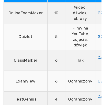
Wideo,
OnlineExamMaker
10
dźwięk,
G2,
obrazy
Filmy na
YouTube,
Quizlet
5
G2,
zdjęcia,
dźwięk
Cap
ClassMarker
6
Tak
4
ExamView
6
Ograniczony
G2,
Cap
TestGenius
4
Ograniczony
5