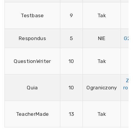
Testbase
9
Tak
Respondus
5
NIE
G2,
QuestionWriter
10
Tak
Zd
Quia
10
Ograniczony
roz
3
TeacherMade
13
Tak