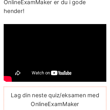
OnlineExamMaker er du i gode
hender!
Lag din neste quiz/eksamen med
OnlineExamMaker