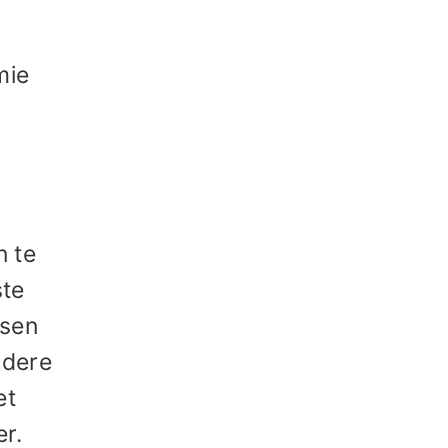
mie
n te
ste
ssen
ndere
et
r.