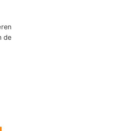
eren
n de