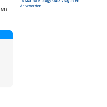
15 Marine Biology Quiz Vragen En
Antwoorden
n ​​