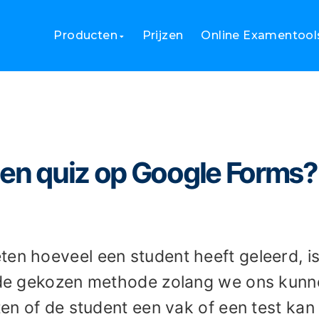
n quiz op Google Forms?
Producten
Prijzen
Online Examentool
een quiz op Google Forms?
ten hoeveel een student heeft geleerd, i
s de gekozen methode zolang we ons kun
ten of de student een vak of een test kan