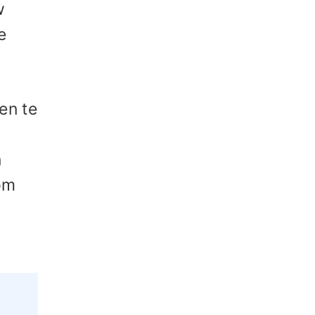
w
e
en te
n
om