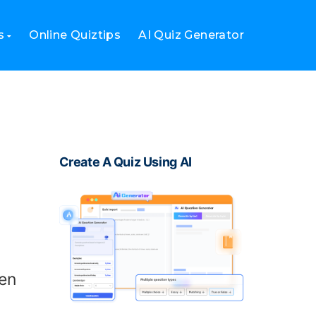
s
Online Quiztips
AI Quiz Generator
Create A Quiz Using AI
s
nen