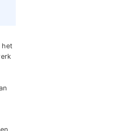
 het
werk
van
Een