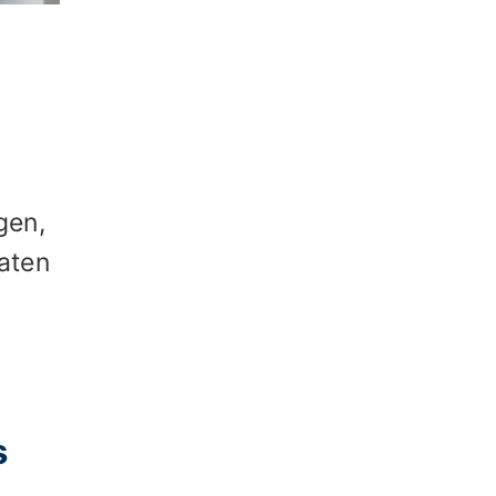
gen,
aten
s