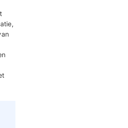
t
atie,
van
en
et