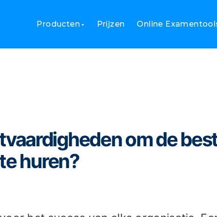
lt u projectmanagementvaardigheden om de beste projectmanag
Producten
Prijzen
Online Examentool
vaardigheden om de bes
te huren?