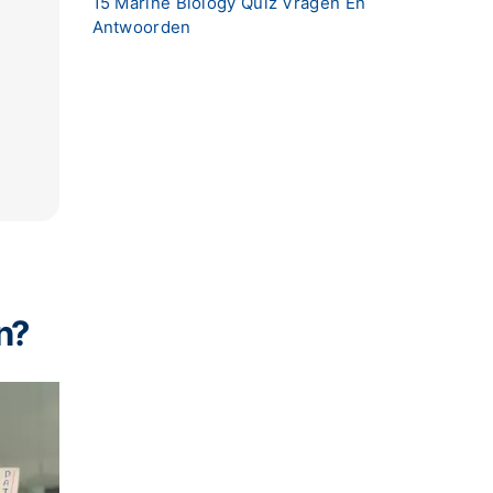
15 Marine Biology Quiz Vragen En
Antwoorden
n?