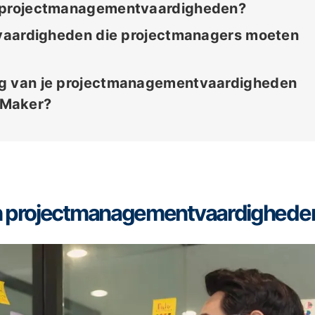
n projectmanagementvaardigheden?
e vaardigheden die projectmanagers moeten
ng van je projectmanagementvaardigheden
mMaker?
an projectmanagementvaardighede