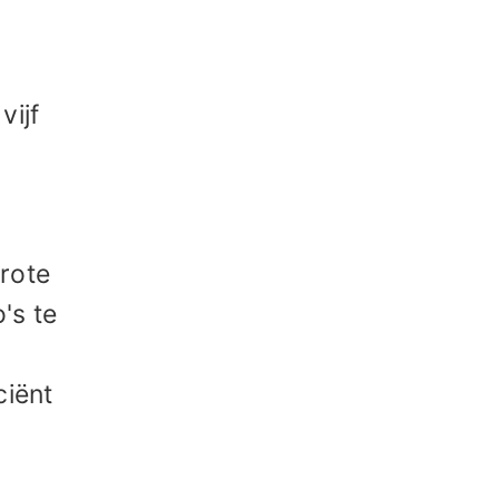
vijf
rote
o's te
ciënt