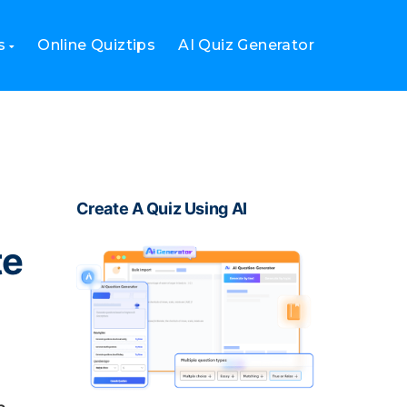
ers in te huren?
s
Online Quiztips
AI Quiz Generator
Create A Quiz Using AI
te