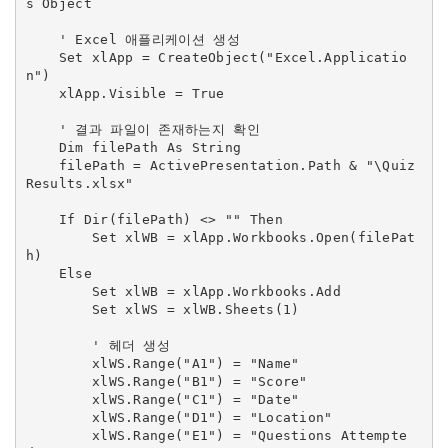
s Object

    ' Excel 애플리케이션 생성

    Set xlApp = CreateObject("Excel.Applicatio
n")

    xlApp.Visible = True

    ' 결과 파일이 존재하는지 확인

    Dim filePath As String

    filePath = ActivePresentation.Path & "\Quiz
Results.xlsx"

    If Dir(filePath) <> "" Then

        Set xlWB = xlApp.Workbooks.Open(filePat
h)

    Else

        Set xlWB = xlApp.Workbooks.Add

        Set xlWS = xlWB.Sheets(1)

        ' 헤더 생성

        xlWS.Range("A1") = "Name"

        xlWS.Range("B1") = "Score"

        xlWS.Range("C1") = "Date"

        xlWS.Range("D1") = "Location"

        xlWS.Range("E1") = "Questions Attempte