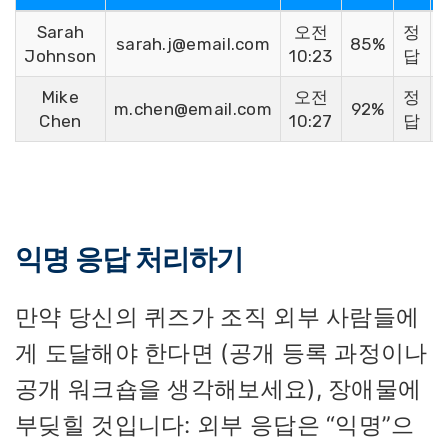
Sarah
오전
정
sarah.j@email.com
85%
Johnson
10:23
답
Mike
오전
정
m.chen@email.com
92%
Chen
10:27
답
익명 응답 처리하기
만약 당신의 퀴즈가 조직 외부 사람들에
게 도달해야 한다면 (공개 등록 과정이나
공개 워크숍을 생각해보세요), 장애물에
부딪힐 것입니다: 외부 응답은 “익명”으