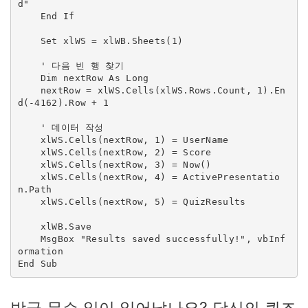
d"

    End If

    Set xlWS = xlWB.Sheets(1)

    ' 다음 빈 행 찾기

    Dim nextRow As Long

    nextRow = xlWS.Cells(xlWS.Rows.Count, 1).En
d(-4162).Row + 1

    ' 데이터 작성

    xlWS.Cells(nextRow, 1) = UserName

    xlWS.Cells(nextRow, 2) = Score

    xlWS.Cells(nextRow, 3) = Now()

    xlWS.Cells(nextRow, 4) = ActivePresentatio
n.Path

    xlWS.Cells(nextRow, 5) = QuizResults

    xlWB.Save

    MsgBox "Results saved successfully!", vbInf
ormation

End Sub
방금 무슨 일이 일어났나요? 당신의 퀴즈