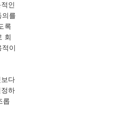
문적인
동의를
도록
 회
용적이
것보다
설정하
조롭