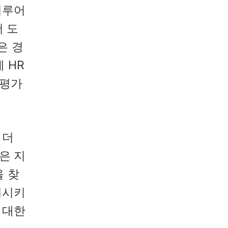
이루어
 도
은 경
 HR
 평가
 더
은 지
 찾
기시키
 대한