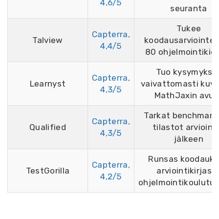
4,6/5
seuranta
Tukee
Capterra,
Talview
koodausarviointeja
4,4/5
80 ohjelmointikiel
Tuo kysymykse
Capterra,
Learnyst
vaivattomasti kuvi
4,3/5
MathJaxin avull
Tarkat benchmark
Capterra,
Qualified
tilastot arvioinn
4,3/5
jälkeen
Runsas koodauk
Capterra,
TestGorilla
arviointikirjast
4,2/5
ohjelmointikoulutu