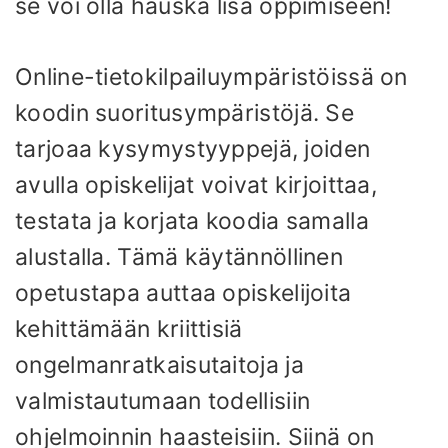
se voi olla hauska lisä oppimiseen!
Online-tietokilpailuympäristöissä on
koodin suoritusympäristöjä. Se
tarjoaa kysymystyyppejä, joiden
avulla opiskelijat voivat kirjoittaa,
testata ja korjata koodia samalla
alustalla. Tämä käytännöllinen
opetustapa auttaa opiskelijoita
kehittämään kriittisiä
ongelmanratkaisutaitoja ja
valmistautumaan todellisiin
ohjelmoinnin haasteisiin. Siinä on