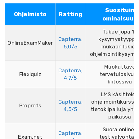
Suosituin
Ohjelmisto
Ratting
ominaisuus
Tukee jopa 12
Capterra,
kysymystyyppiä
OnlineExamMaker
5,0/5
mukaan lukien
ohjelmointikysymy
Muokattava
Capterra,
Flexiquiz
tervetulosivu j
4,7/5
kiitossivu
LMS käsittelee
Capterra,
ohjelmointikurssej
Proprofs
4,5/5
tietokilpailuja yhd
paikassa
Suora online-
Capterra,
Exam.net
testivalvonta j