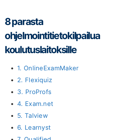
8 parasta
ohjelmointitietokilpailua
koulutuslaitoksille
1. OnlineExamMaker
2. Flexiquiz
3. ProProfs
4. Exam.net
5. Talview
6. Learnyst
7. Qualified