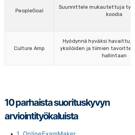
Suunnittele mukautettuja työ
PeopleGoal
koodia
Hyödynnä hyväksi havaittuj
Culture Amp
yksilöiden ja tiimien tavoittei
hallintaan
10 parhaista suorituskyvyn
arviointityökaluista
1. OnlineExamMaker