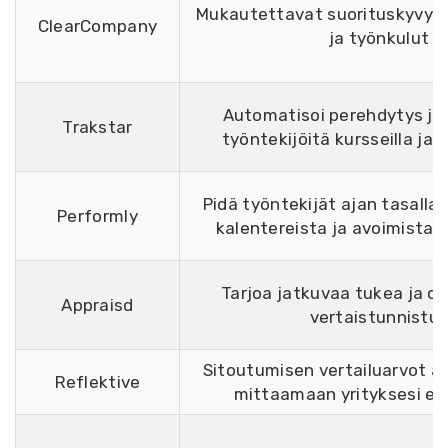
Mukautettavat suorituskyvyn a
ClearCompany
ja työnkulut
Automatisoi perehdytys ja
Trakstar
työntekijöitä kursseilla ja a
Pidä työntekijät ajan tasalla 
Performly
kalentereista ja avoimista 
Tarjoa jatkuvaa tukea ja o
Appraisd
vertaistunnistu
Sitoutumisen vertailuarvot a
Reflektive
mittaamaan yrityksesi ed