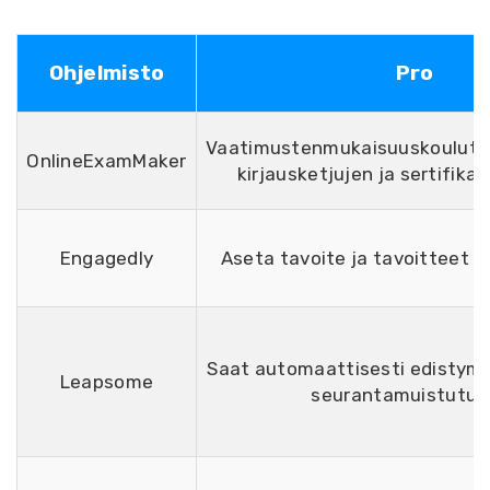
Ohjelmisto
Pro
Vaatimustenmukaisuuskoulutu
OnlineExamMaker
kirjausketjujen ja sertifikaa
Engagedly
Aseta tavoite ja tavoitteet ty
Saat automaattisesti edistymis
Leapsome
seurantamuistutuk