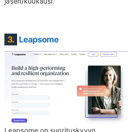
jäsen/kuukausi.
3.
Leapsome
Leapsome on suorituskyvyn