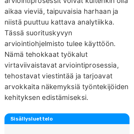
arviointiprosessit voivat kuitenkin olla
aikaa vieviä, taipuvaisia ​​harhaan ja
niistä puuttuu kattava analytiikka.
Tässä suorituskyvyn
arviointiohjelmisto tulee käyttöön.
Nämä tehokkaat työkalut
virtaviivaistavat arviointiprosessia,
tehostavat viestintää ja tarjoavat
arvokkaita näkemyksiä työntekijöiden
kehityksen edistämiseksi.
Sisällysluettelo