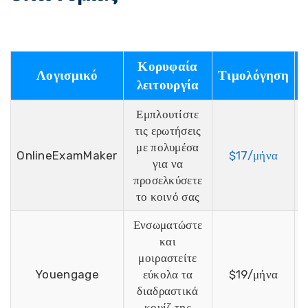
Κορυφαία
Λογισμικό
Τιμολόγηση
λειτουργία
Εμπλουτίστε
τις ερωτήσεις
με πολυμέσα
Ε
OnlineExamMaker
$17/μήνα
για να
προσελκύσετε
το κοινό σας
Ενσωματώστε
και
μοιραστείτε
Ε
Youengage
εύκολα τα
$19/μήνα
διαδραστικά
κουίζ της