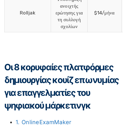
ανοιχτής
Ε
Rolljak
ερώτησης για
$14/μήνα
τη συλλογή
σχολίων
Οι 8 κορυφαίες πλατφόρμες
δημιουργίας κουίζ επωνυμίας
για επαγγελματίες του
ψηφιακού μάρκετινγκ
1. OnlineExamMaker