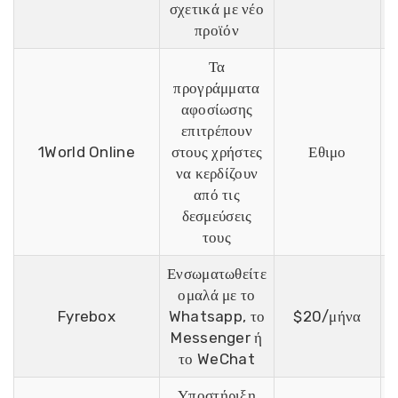
σχετικά με νέο
προϊόν
Τα
προγράμματα
αφοσίωσης
επιτρέπουν
Ε
1World Online
στους χρήστες
Εθιμο
να κερδίζουν
από τις
δεσμεύσεις
τους
Ενσωματωθείτε
ομαλά με το
Ε
Fyrebox
Whatsapp, το
$20/μήνα
Messenger ή
το WeChat
Υποστήριξη