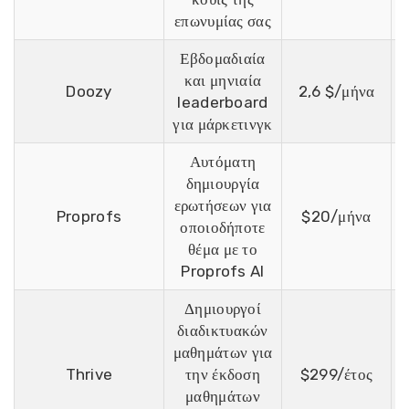
επωνυμίας σας
Εβδομαδιαία
και μηνιαία
Ε
Doozy
2,6 $/μήνα
leaderboard
για μάρκετινγκ
Αυτόματη
δημιουργία
ερωτήσεων για
Ε
Proprofs
$20/μήνα
οποιοδήποτε
θέμα με το
Proprofs AI
Δημιουργοί
διαδικτυακών
μαθημάτων για
Ε
Thrive
την έκδοση
$299/έτος
μαθημάτων