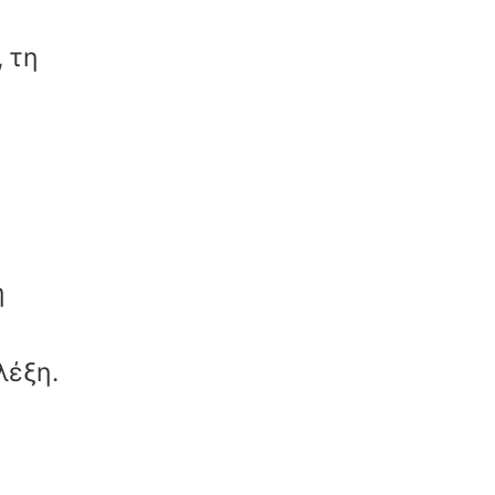
 τη
η
λέξη.