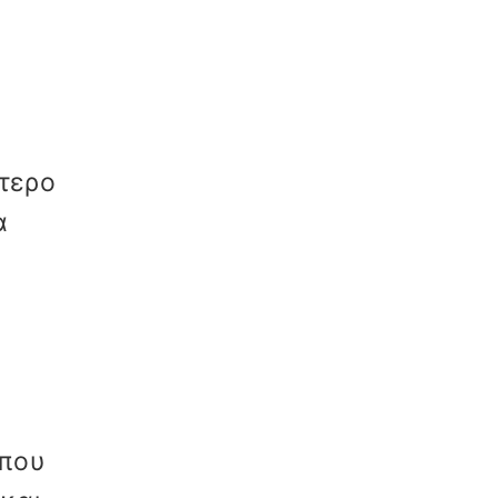
τερο
α
 που